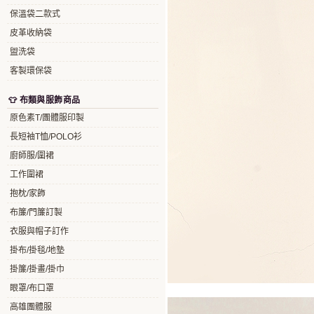
保溫袋二款式
皮革收納袋
盥洗袋
客製環保袋
👕 布類與服飾商品
原色素T/團體服印製
長短袖T恤/POLO衫
廚師服/圍裙
工作圍裙
抱枕/家飾
布簾/門簾訂製
衣服與帽子訂作
掛布/掛毯/地墊
掛簾/掛畫/掛巾
眼罩/布口罩
高雄團體服