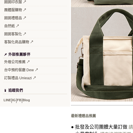
囡囡印衣服 ↗
團體服購物 ↗
囡囡禮贈品 ↗
自然紙 ↗
囡囡客製化 ↗
客製化商品購物 ↗
📌 外部推薦夥伴
外燴公司推薦 ↗
台中預約餐廳 Dew ↗
訂製禮品 Unieazi ↗
📱 追蹤我們
LINE
|
IG
|
FB
|
Blog
最新禮贈品推薦
●
批發及公司團體大量訂做
請