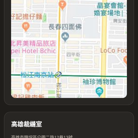
高雄裁縫室
高雄市鹽埕區公園二路12巷13號