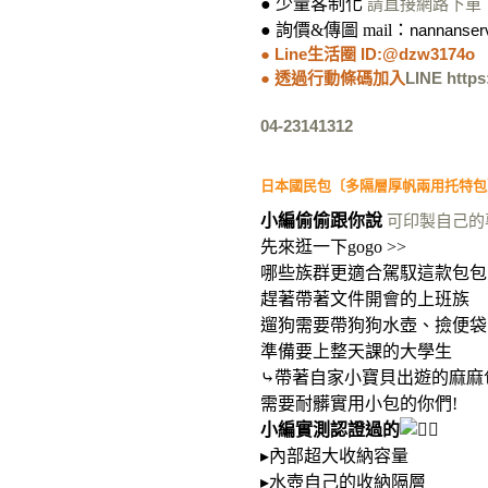
●
少量客制化
請直接網路下單
●
詢價&傳圖
mail：
nannanser
●
Line生活圈 ID:
@dzw3174o
●
透過行動條碼加入
LINE https
04-23141312
日本國民包〔多隔層厚帆兩用托特包
小編偷偷跟你說
可印製自己的
先來逛一下gogo >>
哪些族群更適合駕馭這款包包
趕著帶著文件開會的上班族
遛狗需要帶狗狗水壺、撿便袋
準備要上整天課的大學生
⤷帶著自家小寶貝出遊的麻麻
需要耐髒實用小包的你們!
小編實測認證過的
▸內部超大收納容量
▸水壺自己的收納隔層