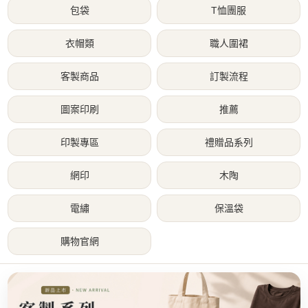
包袋
T恤團服
衣帽類
職人圍裙
客製商品
訂製流程
圖案印刷
推薦
印製專區
禮贈品系列
網印
木陶
電繡
保溫袋
購物官網