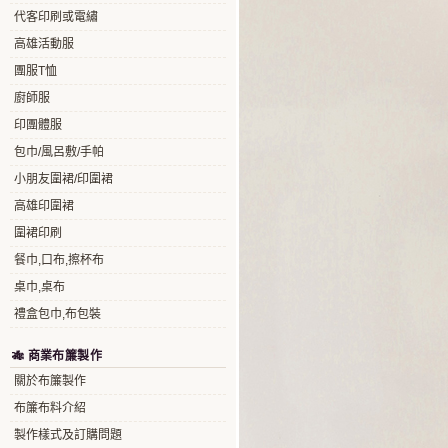
代客印刷或電繡
高雄活動服
團服T恤
廚師服
印團體服
包巾/風呂敷/手帕
小朋友圍裙/印圍裙
高雄印圍裙
圍裙印刷
餐巾,口布,擦杯布
桌巾,桌布
禮盒包巾,布包裝
🎋 商業布簾製作
關於布簾製作
布簾布料介紹
製作樣式及訂購問題