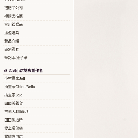
禮贈品公司
禮贈品推薦
實用禮贈品
抓週道具
新品介紹
識別證套
筆記本/原子筆
🎨 囡囡小店誌與創作者
小村畫家Jeff
插畫家Chien/Bella
插畫家Jojo
囡囡美雜貨
吉他大叔絹印社
囝囝製造所
愛上環保袋
電繡專門店