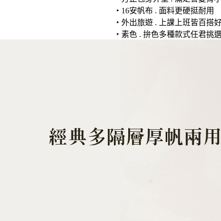
‣ 16安帆布 . 面料更硬挺耐用
‣ 外出旅遊 . 上課上班皆百搭
‣ 素色 . 拚色多種款式任君挑