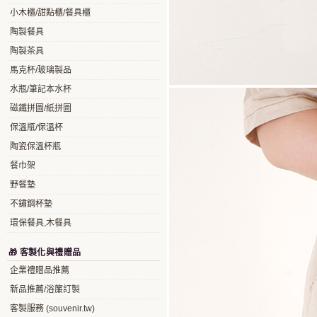
小木櫃/甜點櫃/餐具櫃
陶製餐具
陶製茶具
馬克杯/玻璃製品
水瓶/筆記本水杯
磁鐵拼圖/紙拼圖
保溫瓶/保溫杯
陶瓷保溫杯瓶
餐巾架
野餐墊
不鏽鋼杯墊
環保餐具,木餐具
🎁 客製化與禮贈品
企業禮贈品推薦
新品推薦/浴簾訂製
客製服務 (souvenir.tw)