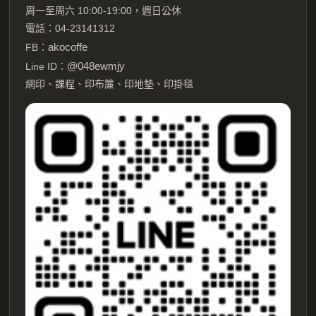
周一至周六 10:00-19:00，週日公休
電話：04-23141312
akocoffe
FB：
@048ewmjy
Line ID：
網印、課程、印布簾、印地墊、印掛毯