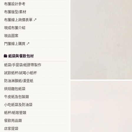
布簾設計參考
布簾版型/素材
布簾線上詢價表單 ↗
現成布簾介紹
現品圖案
門簾線上購買 ↗
🛍️ 紙袋與餐飲包材
紙袋/手提袋/紙膠帶製作
試飲紙杯/試喝小紙杯
防油淋膜紙/漢堡紙
烘焙麵包紙袋
牛皮紙及包裝類
小吃紙袋及防油袋
紙杯/紙吸管類
餐飲用品類
店家提袋