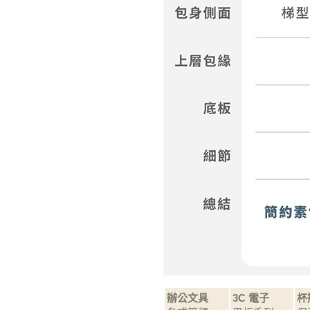
辦公文具
3C 電子
杯