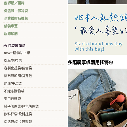
廚師服／圍裙
保溫袋／保冷袋
企業禮贈品推薦
紙袋專賣
絹印印刷
👜 包袋類商品
news:購物站上線
棉麻/帆布包
多隔層厚帆兩用托特包
客製化提袋/便當袋
帆布袋印刷/斜背包
尼龍/牛津袋
不織布購物袋
束口包裝袋
鞋子防塵袋/包包防塵袋
飲料杯套/飲料提袋
保溫袋/保冷袋客製