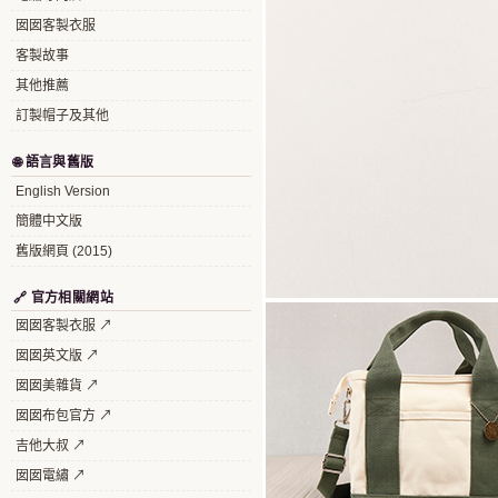
囡囡客製衣服
客製故事
其他推薦
訂製帽子及其他
🌐 語言與舊版
English Version
簡體中文版
舊版網頁 (2015)
🔗 官方相關網站
囡囡客製衣服 ↗
囡囡英文版 ↗
囡囡美雜貨 ↗
囡囡布包官方 ↗
吉他大叔 ↗
囡囡電繡 ↗